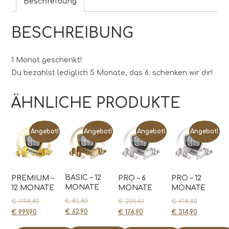
Beschreibung
BESCHREIBUNG
1 Monat geschenkt!
Du bezahlst lediglich 5 Monate, das 6. schenken wir dir!
ÄHNLICHE PRODUKTE
Angebot!
Angebot!
Angebot!
Angebot!
BASIC – 12
PREMIUM –
PRO – 6
PRO – 12
MONATE
12 MONATE
MONATE
MONATE
€
82,80
€
1198,80
€
209,40
€
418,80
€
62,90
€
999,90
€
174,90
€
314,90